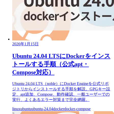
2026年1月15日
Ubuntu 24.04 LTSにDockerをインス
トールする手順（公式apt・
Compose対応）
Ubuntu 24.04 LTS（noble）にDocker Engineを公式リポ
ジトリからインストールする手順を解説。GPGキー設
定、apt追加、Compose、動作確認、一般ユーザーでの
実行、よくあるエラー対策まで完全網羅。
linux
ubuntu
ubuntu-24.04
docker
docker-compose