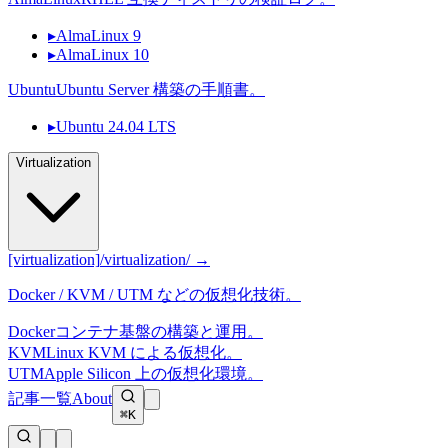
▸
AlmaLinux 9
▸
AlmaLinux 10
Ubuntu
Ubuntu Server 構築の手順書。
▸
Ubuntu 24.04 LTS
Virtualization
[virtualization]
/virtualization/ →
Docker / KVM / UTM などの仮想化技術。
Docker
コンテナ基盤の構築と運用。
KVM
Linux KVM による仮想化。
UTM
Apple Silicon 上の仮想化環境。
記事一覧
About
⌘K