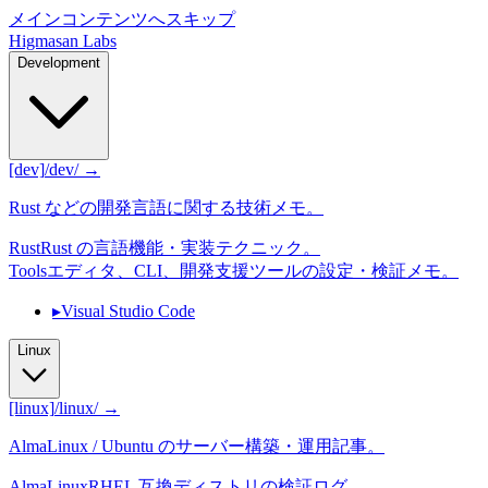
メインコンテンツへスキップ
Higmasan Labs
Development
[dev]
/dev/ →
Rust などの開発言語に関する技術メモ。
Rust
Rust の言語機能・実装テクニック。
Tools
エディタ、CLI、開発支援ツールの設定・検証メモ。
▸
Visual Studio Code
Linux
[linux]
/linux/ →
AlmaLinux / Ubuntu のサーバー構築・運用記事。
AlmaLinux
RHEL 互換ディストリの検証ログ。