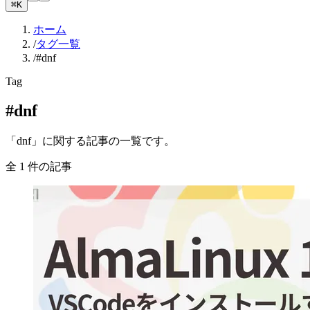
⌘K
ホーム
/
タグ一覧
/
#dnf
Tag
#dnf
「dnf」に関する記事の一覧です。
全 1 件の記事