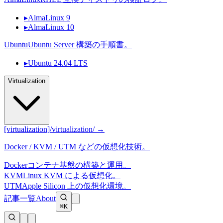
▸
AlmaLinux 9
▸
AlmaLinux 10
Ubuntu
Ubuntu Server 構築の手順書。
▸
Ubuntu 24.04 LTS
Virtualization
[virtualization]
/virtualization/ →
Docker / KVM / UTM などの仮想化技術。
Docker
コンテナ基盤の構築と運用。
KVM
Linux KVM による仮想化。
UTM
Apple Silicon 上の仮想化環境。
記事一覧
About
⌘K