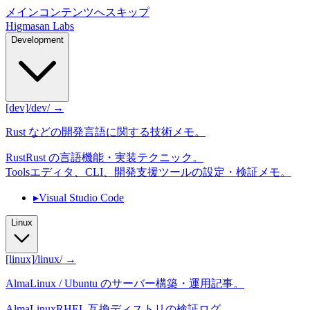
メインコンテンツへスキップ
Higmasan Labs
Development
[dev]
/dev/ →
Rust などの開発言語に関する技術メモ。
Rust
Rust の言語機能・実装テクニック。
Tools
エディタ、CLI、開発支援ツールの設定・検証メモ。
▸
Visual Studio Code
Linux
[linux]
/linux/ →
AlmaLinux / Ubuntu のサーバー構築・運用記事。
AlmaLinux
RHEL 互換ディストリの検証ログ。