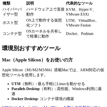
種類
説明
代表的なツール
ハイパーバ
ハードウェア上で直接
KVM、Hyper-V、
イザー型
動作
VMware ESXi
OS上で動作する仮想
UTM、VirtualBox、
ホスト型
化ソフト
VMware Fusion
OSカーネルを共有し
コンテナ型
Docker、Podman
て軽量に動作
環境別おすすめツール
Mac（Apple Silicon）をお使いの方
Apple Silicon（M1/M2/M3/M4）搭載Macでは、ARM対応の仮
想化ツールを使用します。
UTM
（無料）: 最も手軽にLinuxを動かせる
Parallels Desktop
（有料）: 高性能、Windows利用に最
適
Docker Desktop
: コンテナ環境の構築