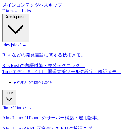
メインコンテンツへスキップ
Higmasan Labs
Development
[dev]
/dev/ →
Rust などの開発言語に関する技術メモ。
Rust
Rust の言語機能・実装テクニック。
Tools
エディタ、CLI、開発支援ツールの設定・検証メモ。
▸
Visual Studio Code
Linux
[linux]
/linux/ →
AlmaLinux / Ubuntu のサーバー構築・運用記事。
AlmaLinux
RHEL 互換ディストリの検証ログ。