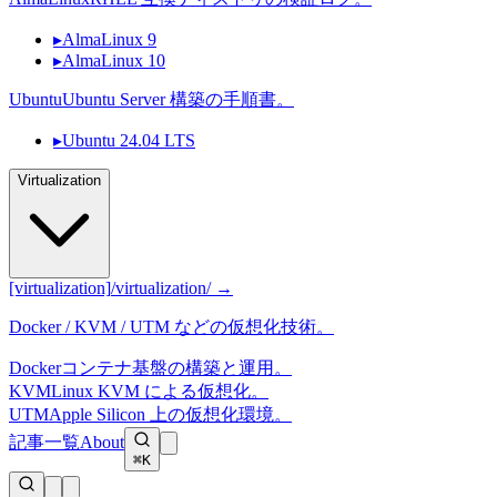
▸
AlmaLinux 9
▸
AlmaLinux 10
Ubuntu
Ubuntu Server 構築の手順書。
▸
Ubuntu 24.04 LTS
Virtualization
[virtualization]
/virtualization/ →
Docker / KVM / UTM などの仮想化技術。
Docker
コンテナ基盤の構築と運用。
KVM
Linux KVM による仮想化。
UTM
Apple Silicon 上の仮想化環境。
記事一覧
About
⌘K