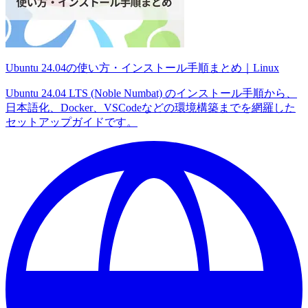
Ubuntu 24.04の使い方・インストール手順まとめ｜Linux
Ubuntu 24.04 LTS (Noble Numbat) のインストール手順から、
日本語化、Docker、VSCodeなどの環境構築までを網羅した
セットアップガイドです。