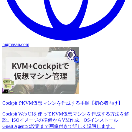
higmasan.com
CockpitでKVM仮想マシンを作成する手順【初心者向け】
Cockpit Web UIを使ってKVM仮想マシンを作成する方法を解
説。ISOイメージの準備からVM作成、OSインストール、
Guest Agentの設定まで画像付きで詳しく説明します。