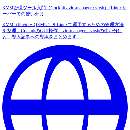
KVM管理ツール入門（Cockpit / virt-manager / virsh）| Linuxサ
ーバーでの使い分け
KVM（libvirt + QEMU）をLinuxで運用するための管理方法
を整理。CockpitのGUI操作、virt-manager、virshの使い分け
と、導入記事への導線をまとめます。