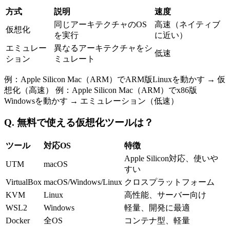
方式
説明
速度
同じアーキテクチャのOS
高速（ネイティブ
仮想化
を実行
に近い）
エミュレー
異なるアーキテクチャをシ
低速
ション
ミュレート
例：Apple Silicon Mac（ARM）でARM版Linuxを動かす → 仮
想化（高速） 例：Apple Silicon Mac（ARM）でx86版
Windowsを動かす → エミュレーション（低速）
Q. 無料で使える仮想化ツールは？
ツール
対応OS
特徴
Apple Silicon対応、使いや
UTM
macOS
すい
VirtualBox
macOS/Windows/Linux
クロスプラットフォーム
KVM
Linux
高性能、サーバー向け
WSL2
Windows
軽量、開発に最適
Docker
全OS
コンテナ型、軽量