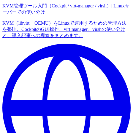
KVM管理ツール入門（Cockpit / virt-manager / virsh）| Linuxサ
ーバーでの使い分け
KVM（libvirt + QEMU）をLinuxで運用するための管理方法
を整理。CockpitのGUI操作、virt-manager、virshの使い分け
と、導入記事への導線をまとめます。