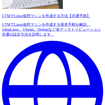
UTMでLinux仮想マシンを作成する方法【共通手順】
UTMでLinux仮想マシンを作成する基本手順を解説。
AlmaLinux、Ubuntu、Debianなど各ディストリビューション
共通の設定方法を説明します。