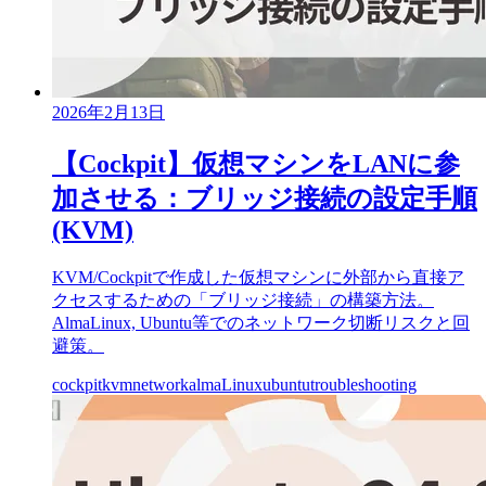
2026年2月13日
【Cockpit】仮想マシンをLANに参
加させる：ブリッジ接続の設定手順
(KVM)
KVM/Cockpitで作成した仮想マシンに外部から直接ア
クセスするための「ブリッジ接続」の構築方法。
AlmaLinux, Ubuntu等でのネットワーク切断リスクと回
避策。
cockpit
kvm
network
almaLinux
ubuntu
troubleshooting