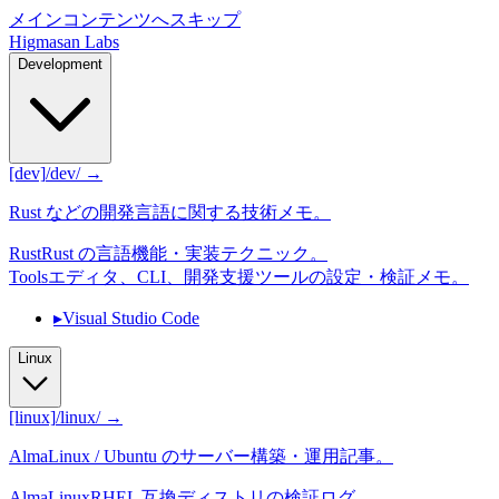
メインコンテンツへスキップ
Higmasan Labs
Development
[dev]
/dev/ →
Rust などの開発言語に関する技術メモ。
Rust
Rust の言語機能・実装テクニック。
Tools
エディタ、CLI、開発支援ツールの設定・検証メモ。
▸
Visual Studio Code
Linux
[linux]
/linux/ →
AlmaLinux / Ubuntu のサーバー構築・運用記事。
AlmaLinux
RHEL 互換ディストリの検証ログ。