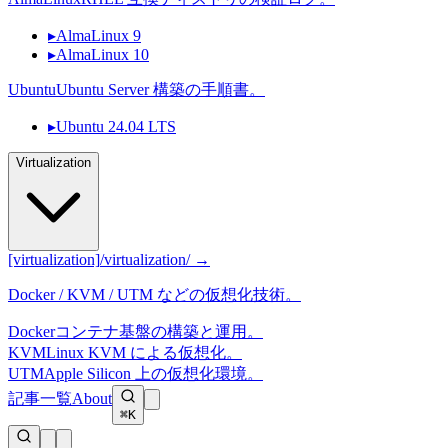
▸
AlmaLinux 9
▸
AlmaLinux 10
Ubuntu
Ubuntu Server 構築の手順書。
▸
Ubuntu 24.04 LTS
Virtualization
[virtualization]
/virtualization/ →
Docker / KVM / UTM などの仮想化技術。
Docker
コンテナ基盤の構築と運用。
KVM
Linux KVM による仮想化。
UTM
Apple Silicon 上の仮想化環境。
記事一覧
About
⌘K