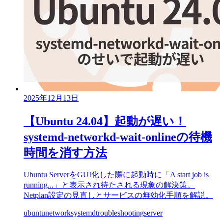
2025年12月13日
【Ubuntu 24.04】起動が遅い！
systemd-networkd-wait-onlineの待機
時間を消す方法
Ubuntu ServerをGUI化した際に起動時に「A start job is
running...」と表示され待たされる現象の解決策。
Netplan設定の見直しとサービスの無効化手順を解説。
ubuntu
network
systemd
troubleshooting
server