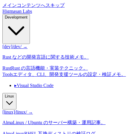
メインコンテンツへスキップ
Higmasan Labs
Development
[dev]
/dev/ →
Rust などの開発言語に関する技術メモ。
Rust
Rust の言語機能・実装テクニック。
Tools
エディタ、CLI、開発支援ツールの設定・検証メモ。
▸
Visual Studio Code
Linux
[linux]
/linux/ →
AlmaLinux / Ubuntu のサーバー構築・運用記事。
AlmaLinux
RHEL 互換ディストリの検証ログ。