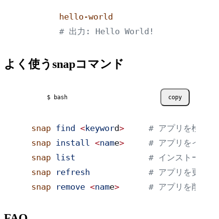
hello-world
# 出力: Hello World!
よく使うsnapコマンド
$ bash
copy
snap
 find
 <
keywor
d
>
     # アプリを検索
snap
 install
 <
nam
e
>
     # アプリをイン
snap
 list
               # インストール
snap
 refresh
            # アプリを更新
snap
 remove
 <
nam
e
>
      # アプリを削除
FAQ