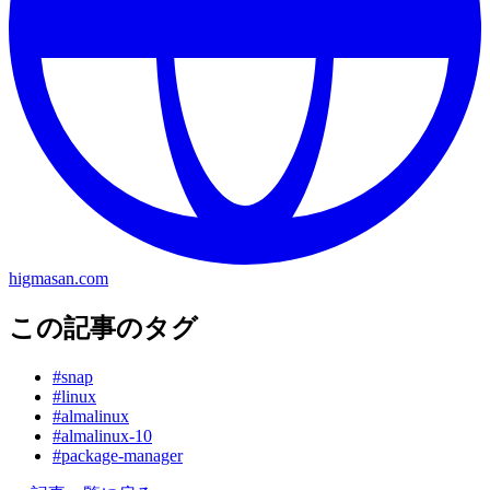
higmasan.com
この記事のタグ
#snap
#linux
#almalinux
#almalinux-10
#package-manager