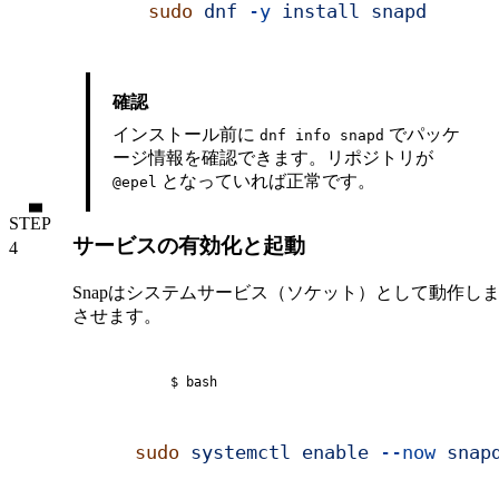
sudo
 dnf
 -y
 install
 snapd
確認
インストール前に
でパッケ
dnf info snapd
ージ情報を確認できます。リポジトリが
となっていれば正常です。
@epel
STEP
サービスの有効化と起動
Snapはシステムサービス（ソケット）として動作し
させます。
$ bash
sudo
 systemctl
 enable
 --now
 snap