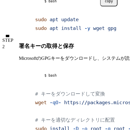
$ bash
copy
sudo
 apt
 update
sudo
 apt
 install
 -y
 wget
 gpg
STEP
署名キーの取得と保存
MicrosoftのGPGキーをダウンロードし、システ
$ bash
# キーをダウンロードして変換
wget
 -qO-
 https://packages.micro
# キーを適切なディレクトリに配置
sudo
 install
 -D
 -o
 root
 -g
 root
 